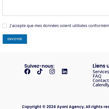
n
c
o
n
d
i
J'accepte que mes données soient utilisées conformémen
t
i
o
ENVOYER
n
Liens u
Suivez-nous:
Service
FAQ
Contac
Calendl
Copyright © 2024 Ayani Agency, All rights re